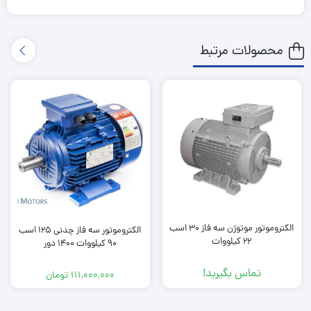
محصولات مرتبط
الکتروموتور موتوژن سه فاز 30 اسب
الکتروموتور سه فاز چدنی 125 اسب
22 کیلووات
90 کیلووات 1400 دور
تماس بگیرید!
111,000,000
تومان