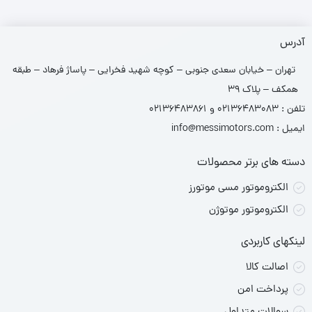
آدرس
تهران – خیابان سعدی جنوبی – کوچه شهید فخرایی – پاساژ فرهاد – طبقه
همکف – پلاک 39
تلفن : 02136483083 و 02136483861
ایمیل : info@messimotors.com
دسته های برتر محصولات
الکتروموتور مسی موتورز
الکتروموتور موتوژن
لینکهای کاربردی
اصالت کالا
پرداخت امن