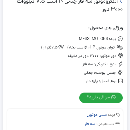
الکتروموتور سه فاز چدنی 10 اسب 7.5 کیلووات
3000 دور
ویژگی های محصول:
برند:
MESSI MOTORS
توان موتور:
10HP(اسب بخار) - 7.5KW(توان)
دور موتور:
3000 دور در دقیقه
منبع الکتریکی:
سه فاز
جنس پوسته:
چدنی
نوع اتصال:
پایه دار
سوالی دارید؟
برند:
مسی موتورز
دسته‌بندی:
سه فاز