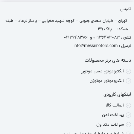
آدرس
الکتروموتور مسی موتورز را میتوان جایگزین برند های چینی استفاده کرد
تهران – خیابان سعدی جنوبی – کوچه شهید فخرایی – پاساژ فرهاد – طبقه
و به موتورهای آبی رنگ شهرت دارند. برای دریافت مشاوره با کارشناسان
همکف – پلاک 39
فروش ما در تماس باشید.
تلفن : 02136483083 و 02136483861
ایمیل : info@messimotors.com
دسته های برتر محصولات
الکتروموتور مسی موتورز
الکتروموتور موتوژن
لینکهای کاربردی
اصالت کالا
پرداخت امن
سوالات متداول