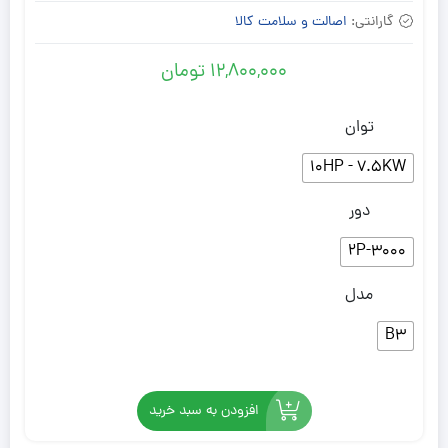
گارانتی:
اصالت و سلامت کالا
12,800,000
تومان
توان
10HP - 7.5KW
دور
2P-3000
مدل
‌B3
افزودن به سبد خرید