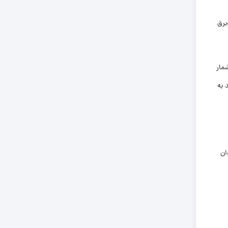
برق
مار
 به
ان